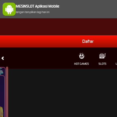
MESINSLOT Aplikasi Mobile
Jangan tampilkan lagi hari ini
Daftar
HOT GAMES
SLOTS