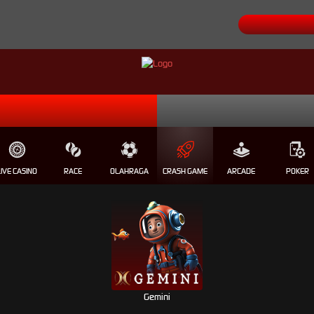
LIVE CASINO
RACE
OLAHRAGA
CRASH GAME
ARCADE
POKER
Gemini