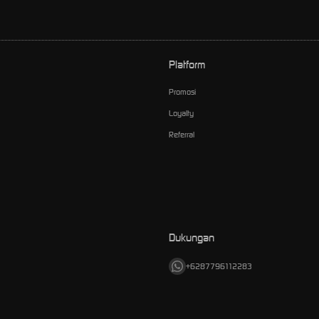
Platform
Promosi
Loyalty
Referral
Dukungan
+6287796112283