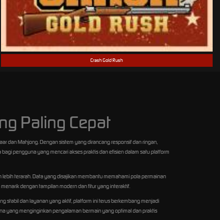
Crash Gold Rush
ng Paling Cepat
zaar dan Mahjong. Dengan sistem yang dirancang responsif dan ringan,
bagi pengguna yang mencari akses praktis dan efisien dalam satu platform
lebih terarah. Data yang disajikan membantu memahami pola permainan
enarik dengan tampilan modern dan fitur yang interaktif.
abil dan layanan yang aktif, platform ini terus berkembang menjadi
ngguna yang menginginkan pengalaman bermain yang optimal dan praktis