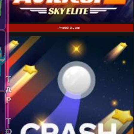
Aviator2-Sky Elite
TAP TO OPEN