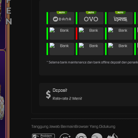
* Selama bank maintenance dan bank offline deposit dan penarik
Deposit
Rata-rata 2 Menit
Tanggung Jawab Bermain
Browser Yang Didukung