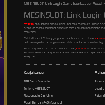
MESINSLOT: Link Login Game Iconbazaar Result 
MESINSLOT: Link Login 
mesinslot
hadir sebagai platform digital yang memberikan kemudahan akses 
pengguna dapat masuk tanpa hambatan serta menikmati pengalaman bermain 
terintegrasi.
Melalui fitur result Mahjong yang selalu diperbarui secara real-time,
mesinslo
serta meningkatkan peluang dalam meraih hasil maksimal. Selain itu, inte
Tidak hanya fokus pada akses dan variasi game,
mesinslot
juga mengutamaka
solusi hiburan digital yang terpercaya. Kombinasi antara login cepat, re
setiap hari.
Kebijaksanaan
Platfo
RTP Gacor Mesinslot
Promos
Tentang MESINSLOT
Loyalty
Responsible Gambling
Referral
Pusat Bantuan FAQ Mesinslot