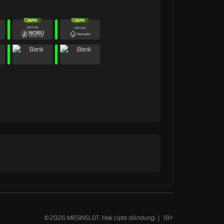
©2026 MESINSLOT. Hak cipta dilindungi | 18+