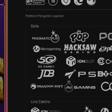
Platform Penyedia Layanan
Slots
Live Casino