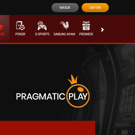
MASUK
DAFTAR
ADE
POKER
E-SPORTS
SABUNG AYAM
PROMOSI