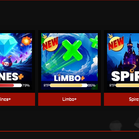
79%
RTP
86%
RTP
ines+
Limbo+
Spir