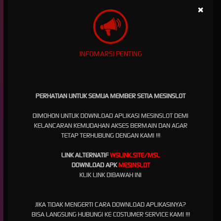
MESINSLOT: Link Login
×
Game Iconbazaar Result
Mahjong Paling Cepat
INFOMARSI PENTING
mesinslot
hadir sebagai platform digital yang memberikan kemudahan akses melalui link
login cepat untuk berbagai permainan online, termasuk game populer seperti Iconbazaar
dan Mahjong. Dengan sistem yang dirancang responsif dan ringan, pengguna dapat
masuk tanpa hambatan serta menikmati pengalaman bermain yang stabil kapan saja.
PERHATIAN UNTUK SEMUA MEMBER SETIA MESINSLOT
Keunggulan ini menjadikan mesinslot sebagai salah satu pilihan utama bagi pengguna
yang mencari akses praktis dan efisien dalam satu platform terintegrasi.
DIMOHON UNTUK DOWNLOAD APLIKASI MESINSLOT DEMI
KELANCARAN KEMUDAHAN AKSES BERMAIN DAN AGAR
Melalui fitur result Mahjong yang selalu diperbarui secara real-time,
mesinslot
memberikan
TETAP TERHUBUNG DENGAN KAMI !!!
informasi yang relevan bagi pengguna dalam menentukan langkah bermain dengan lebih
terarah. Data yang disajikan membantu memahami pola permainan serta meningkatkan
LINK ALTERNATIF
WSLINK.SITE/MSL
peluang dalam meraih hasil maksimal. Selain itu, integrasi dengan berbagai game dari
DOWNLOAD APK
MESINSLOT
Iconbazaar membuat pengguna memiliki banyak pilihan permainan menarik dengan
KLIK LINK DIBAWAH INI
tampilan modern dan fitur yang interaktif.
Tidak hanya fokus pada akses dan variasi game,
mesinslot
juga mengutamakan
kenyamanan serta keamanan pengguna dalam setiap aktivitas. Dengan dukungan sistem
JIKA TIDAK MENGERTI CARA DOWNLOAD APLIKASINYA?
yang stabil dan layanan yang aktif, platform ini terus berkembang menjadi solusi hiburan
BISA LANGSUNG HUBUNGI KE COSTUMER SERVICE KAMI !!!
digital yang terpercaya. Kombinasi antara login cepat, result Mahjong yang akurat, serta