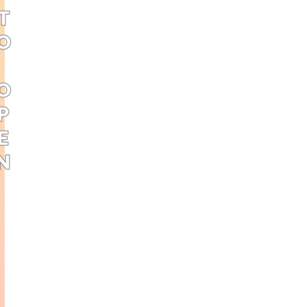
TO OPEN