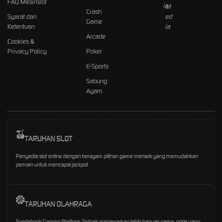
FAQ Mesinslot
Crash
Syarat dan
Game
Ketentuan
Arcade
Cookies &
Privacy Policy
Poker
E-Sports
Sabung
Ayam
TARUHAN SLOT
Penyedia slot online dengan beragam pilihan game menarik yang memudahkan
pemain untuk mencapai jackpot
TARUHAN OLAHRAGA
Sportsbook Gaming Platform Terbaik menawarkan lebih banyak game, odds yang