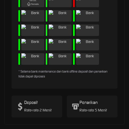
* Selama bank maintenance dan bank offline deposit dan penarikan
tidak dapat diproses
Deposit
Penarikan
Rata-rata 2 Menit
Rata-rata 5 Menit