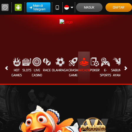
Main di
MASUK
DAFTAR
Telegram
HOT
SLOTS
LIVE
RACE
OLAHRAGA
CRASH
ARCADE
POKER
E-
SABUNG
PROM
GAMES
CASINO
GAME
SPORTS
AYAM