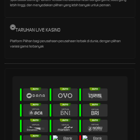
lebih tinggi, dan menyediakan pilihan yang lebih banyak untuk pemain.
TARUHAN LIVE KASINO
Platform Pilihan bagi perusahaan-perusahaan terbaik di dunia, dengan pilihan
variasi game terbanyak