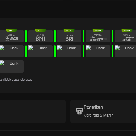
an tidak dapat diproses
Penarikan
Rata-rata 5 Menit