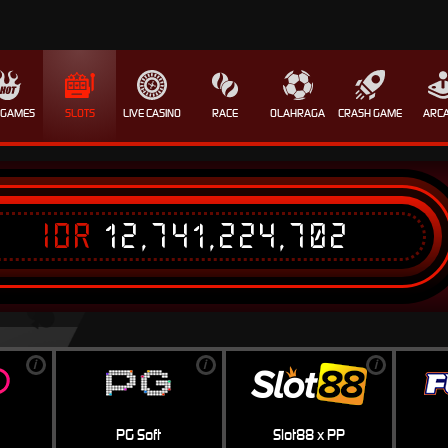
 GAMES
SLOTS
LIVE CASINO
RACE
OLAHRAGA
CRASH GAME
ARC
IDR
12,741,224,702
i
i
i
a
PG Soft
Slot88 x PP