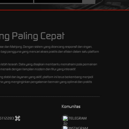
IDR
7,145,500.00
Gates of Olympus Super Scatter
ha****d
IDR
6,996,500.00
Starlight Princess™ 1000
ng Paling Cepat
kab****5
IDR
4,680,000.00
zaar dan Mahjong. Dengan sistem yang dirancang responsif dan ringan,
Mahjong Wins 3 – Black Scatter
bagi pengguna yang mencari akses praktis dan efisien dalam satu platform
gre****9
lebih terarah. Data yang disajikan membantu memahami pola permainan
IDR
4,680,000.00
enarik dengan tampilan modern dan fitur yang interaktif.
Starlight Princess™ 1000
abil dan layanan yang aktif, platform ini terus berkembang menjadi
nenek****y
ngguna yang menginginkan pengalaman bermain yang optimal dan praktis
IDR
4,241,600.00
Gates of Olympus Super Scatter
ha****d
Komunitas
IDR
4,175,000.00
Starlight Princess™ 1000
6112283
TELEGRAM
gre****9
IDR
4,126,500.00
INSTAGRAM