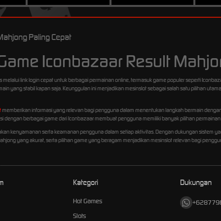
Mahjong Paling Cepat
Game Iconbazaar Result Mahjo
melalui link login cepat untuk berbagai permainan online, termasuk game populer seperti Iconba
yang stabil kapan saja. Keunggulan ini menjadikan mesinslot sebagai salah satu pilihan utama 
t
memberikan informasi yang relevan bagi pengguna dalam menentukan langkah bermain dengan 
grasi dengan berbagai game dari Iconbazaar membuat pengguna memiliki banyak pilihan permainan m
n kenyamanan serta keamanan pengguna dalam setiap aktivitas. Dengan dukungan sistem yang st
sult Mahjong yang akurat, serta pilihan game yang beragam menjadikan mesinslot relevan bagi pe
rm
Kategori
Dukungan
i
Hot Games
+628779
Slots