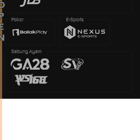
Poker
E-Sports
Sabung Ayam