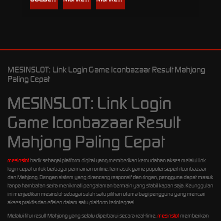
MESINSLOT: Link Login Game Iconbazaar Result Mahjong
Paling Cepat
MESINSLOT: Link Login
Game Iconbazaar Result
Mahjong Paling Cepat
mesinslot
hadir sebagai platform digital yang memberikan kemudahan akses melalui link
login cepat untuk berbagai permainan online, termasuk game populer seperti Iconbazaar
dan Mahjong. Dengan sistem yang dirancang responsif dan ringan, pengguna dapat masuk
tanpa hambatan serta menikmati pengalaman bermain yang stabil kapan saja. Keunggulan
ini menjadikan mesinslot sebagai salah satu pilihan utama bagi pengguna yang mencari
akses praktis dan efisien dalam satu platform terintegrasi.
Melalui fitur result Mahjong yang selalu diperbarui secara real-time,
mesinslot
memberikan