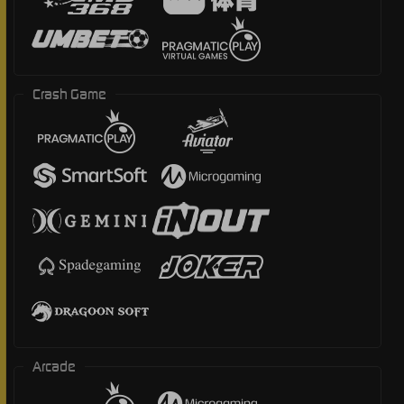
Crash Game
Arcade