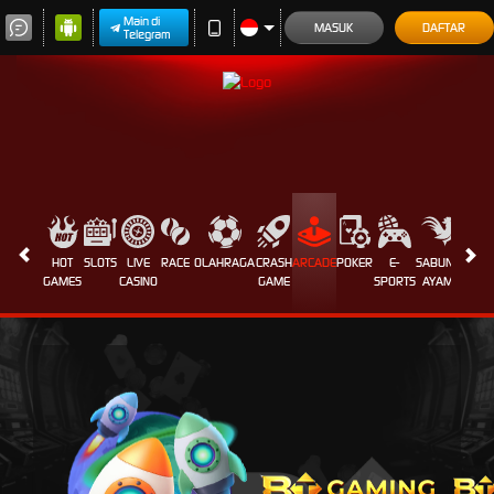
Main di
MASUK
DAFTAR
Telegram
HOT
SLOTS
LIVE
RACE
OLAHRAGA
CRASH
ARCADE
POKER
E-
SABUNG
PROM
GAMES
CASINO
GAME
SPORTS
AYAM