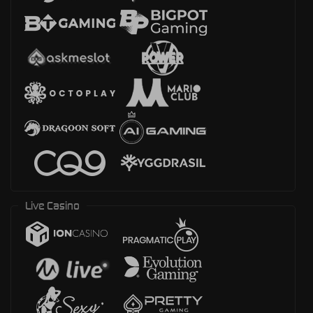
Live Casino