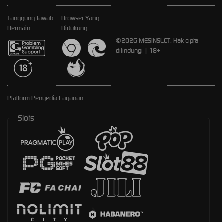
Tanggung Jawab
Browser Yang
Bermain
Didukung
©2026 MESINSLOT. Hak cipta
dilindungi | 18+
Platform Penyedia Layanan
Slots