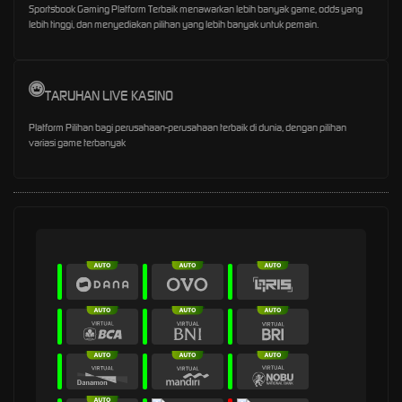
Sportsbook Gaming Platform Terbaik menawarkan lebih banyak game, odds yang
lebih tinggi, dan menyediakan pilihan yang lebih banyak untuk pemain.
TARUHAN LIVE KASINO
Platform Pilihan bagi perusahaan-perusahaan terbaik di dunia, dengan pilihan
variasi game terbanyak