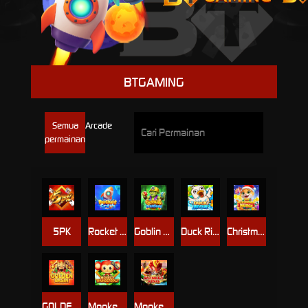
BTGAMING
Semua
Arcade
permainan
5PK
Rocket Crash
Goblin Treasure
Duck River
Christmas Mines
GOLDEN BASIN
Monkey Thunderbolt
Monkey King