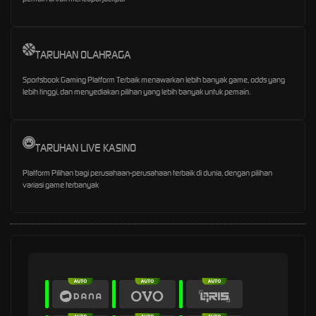
TARUHAN OLAHRAGA
Sportsbook Gaming Platform Terbaik menawarkan lebih banyak game, odds yang
lebih tinggi, dan menyediakan pilihan yang lebih banyak untuk pemain.
TARUHAN LIVE KASINO
Platform Pilihan bagi perusahaan-perusahaan terbaik di dunia, dengan pilihan
variasi game terbanyak