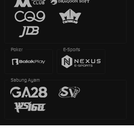
Poker
E-Sports
Sabung Ayam