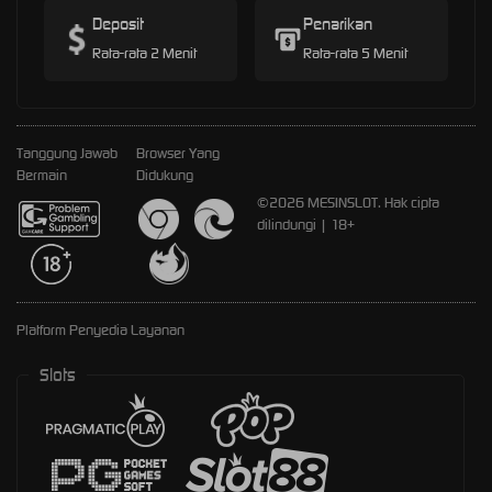
Deposit
Penarikan
Rata-rata 2 Menit
Rata-rata 5 Menit
Tanggung Jawab
Browser Yang
Bermain
Didukung
©2026 MESINSLOT. Hak cipta
dilindungi | 18+
Platform Penyedia Layanan
Slots