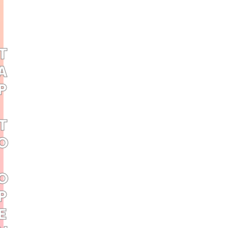
TO OPEN