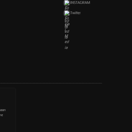
INSTAGRAM
Twitter
haan
ame