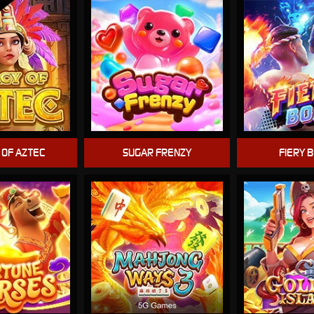
 OF AZTEC
SUGAR FRENZY
FIERY 