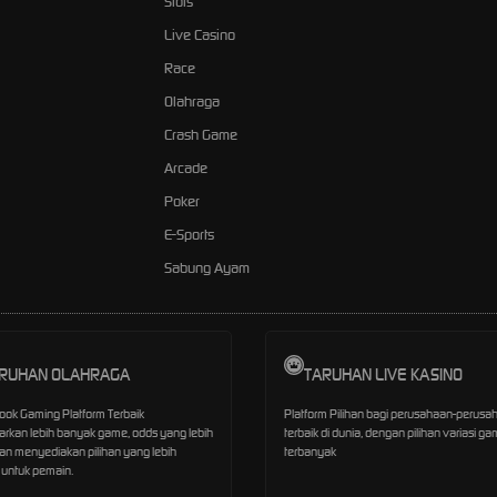
Slots
Live Casino
Race
Olahraga
Crash Game
Arcade
Poker
E-Sports
Sabung Ayam
RUHAN OLAHRAGA
TARUHAN LIVE KASINO
ook Gaming Platform Terbaik
Platform Pilihan bagi perusahaan-perusa
kan lebih banyak game, odds yang lebih
terbaik di dunia, dengan pilihan variasi g
 dan menyediakan pilihan yang lebih
terbanyak
untuk pemain.