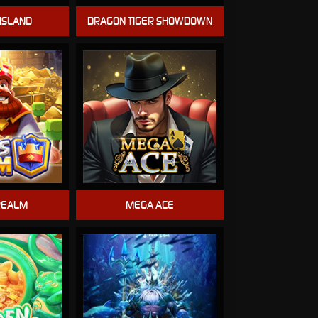
ISLAND
DRAGON TIGER SHOWDOWN
 REALM
MEGA ACE