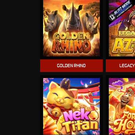
GOLDEN RHINO
LEGACY