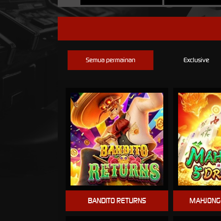
Semua permainan
Exclusive
BANDITO RETURNS
MAHJONG