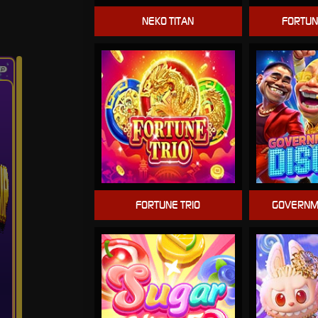
NEKO TITAN
FORTUN
FORTUNE TRIO
GOVERNME