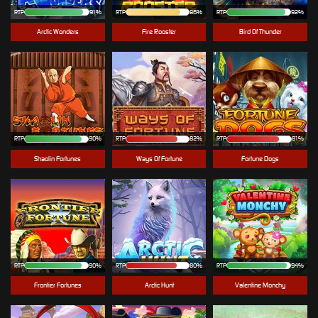
RTP
91%
RTP
86%
RTP
92%
Arctic Wonders
Fire Rooster
Bird Of Thunder
RTP
90%
RTP
82%
RTP
81%
Shaolin Fortunes
Ways Of Fortune
Fortune Dogs
RTP
90%
RTP
80%
RTP
94%
Frontier Fortunes
Arctic Hunt
Valentine Monchy