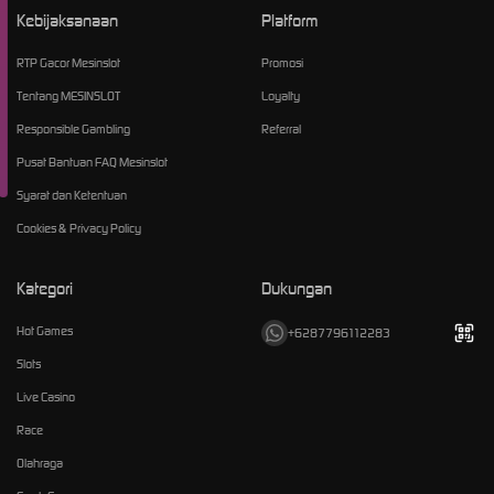
Kebijaksanaan
Platform
RTP Gacor Mesinslot
Promosi
Tentang MESINSLOT
Loyalty
Responsible Gambling
Referral
Pusat Bantuan FAQ Mesinslot
Syarat dan Ketentuan
Cookies & Privacy Policy
Kategori
Dukungan
Hot Games
+6287796112283
Slots
Live Casino
Race
Olahraga