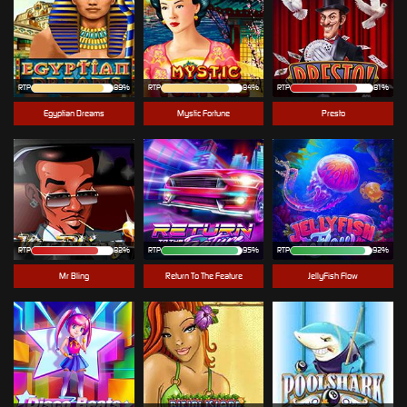
RTP
89%
RTP
84%
RTP
81%
Egyptian Dreams
Mystic Fortune
Presto
RTP
82%
RTP
95%
RTP
92%
Mr Bling
Return To The Feature
JellyFish Flow