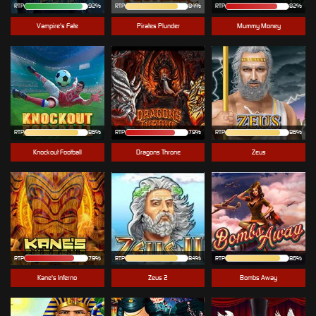
RTP
92%
RTP
84%
RTP
82%
Vampire's Fate
Pirates Plunder
Mummy Money
RTP
86%
RTP
79%
RTP
86%
Knockout Football
Dragons Throne
Zeus
RTP
79%
RTP
84%
RTP
86%
Kane's Inferno
Zeus 2
Bombs Away