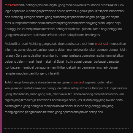
mesinslot
hadir sebagai platform digital yang memberikan kemudahan akses melalui link
login cepat untuk berbagai permainan online, termasuk game populer seperti Iconbazaar
dan Mahjong. Dengan sistem yang dirancang responsif dan ringan, pengguna dapat
masuk tanpa hambatan serta menikmati pengalaman bermain yang stabil kapan saja.
Keunggulan ini menjadikan mesinslot sebagai salah satu pilihan utama bagi pengguna
yang mencari akses praktis dan efisien dalam satu platform terintegrasi.
Melalui fitur result Mahjong yang selalu diperbarui secara real-time,
mesinslot
memberikan
informasi yang relevan bagi pengguna dalam menentukan langkah bermain dengan lebih
terarah. Data yang disajikan membantu memahami pola permainan serta meningkatkan
peluang dalam meraih hasil maksimal. Selain itu, integrasi dengan berbagai game dari
Iconbazaar membuat pengguna memiliki banyak pilihan permainan menarik dengan
tampilan modern dan fitur yang interaktif.
Tidak hanya fokus pada akses dan variasi game,
mesinslot
juga mengutamakan
kenyamanan serta keamanan pengguna dalam setiap aktivitas. Dengan dukungan sistem
yang stabil dan layanan yang aktif, platform ini terus berkembang menjadi solusi hiburan
digital yang terpercaya. Kombinasi antara login cepat, result Mahjong yang akurat, serta
pilihan game yang beragam menjadikan mesinslot relevan bagi pengguna yang
menginginkan pengalaman bermain yang optimal dan praktis setiap hari.