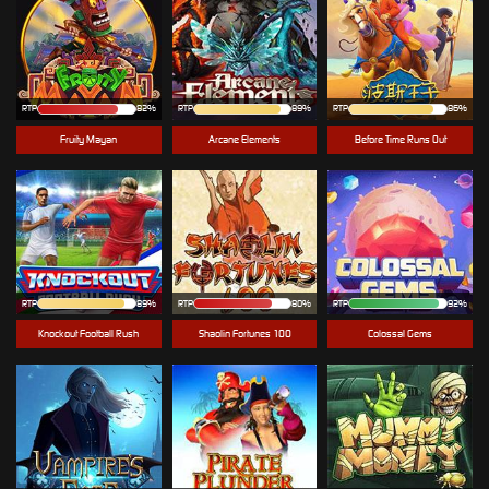
RTP
82%
RTP
89%
RTP
86%
Fruity Mayan
Arcane Elements
Before Time Runs Out
RTP
89%
RTP
80%
RTP
92%
Knockout Football Rush
Shaolin Fortunes 100
Colossal Gems